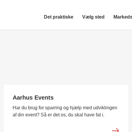
Det praktiske
Vælg sted
Markeds
Aarhus Events
Har du brug for sparring og hjælp med udviklingen
af din event? Så er det os, du skal have fat i.