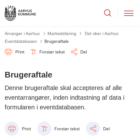
Tilbage til
Arrangør i Aarhus
Markedsføring
Det sker i Aarhus
Eventdatabasen
Brugeraftale
Print
Forstør tekst
Del
Brugeraftale
Denne brugeraftale skal accepteres af alle
eventarrangører, inden indtastning af data i
formularen i eventdatabasen.
Print
Forstør tekst
Del