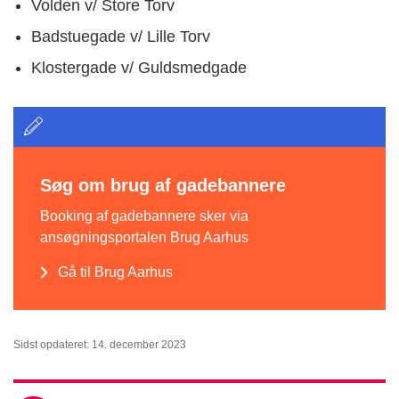
Volden v/ Store Torv
Badstuegade v/ Lille Torv
Klostergade v/ Guldsmedgade
Søg om brug af gadebannere
Booking af gadebannere sker via
ansøgningsportalen Brug Aarhus
Gå til Brug Aarhus
Sidst opdateret: 14. december 2023