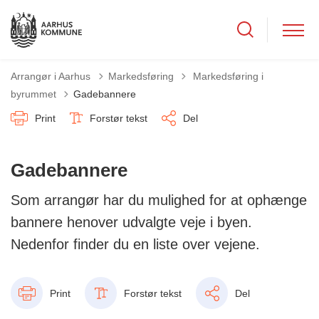
Tilbage til
Arrangør i Aarhus
Markedsføring
Markedsføring i
byrummet
Gadebannere
Print
Forstør tekst
Del
Gadebannere
Som arrangør har du mulighed for at ophænge
bannere henover udvalgte veje i byen.
Nedenfor finder du en liste over vejene.
Print
Forstør tekst
Del